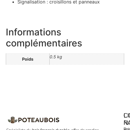
Signalisation : croisillons et panneaux
Informations
complémentaires
0.5 kg
Poids
C
L
N
R
Pot
Bou