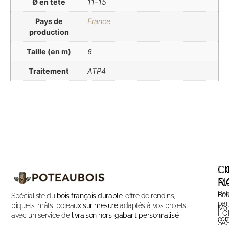
Ø en tête
11-15
Pays de
France
production
Taille (en m)
6
Traitement
ATP4
C
L
N
R
Pot
Bou
Spécialiste du
bois français durable
, offre de rondins,
par
piquets, mâts, poteaux
sur mesure
adaptés à vos projets,
Mo
HO
avec un service de
livraison hors-gabarit personnalisé
.
com
SA