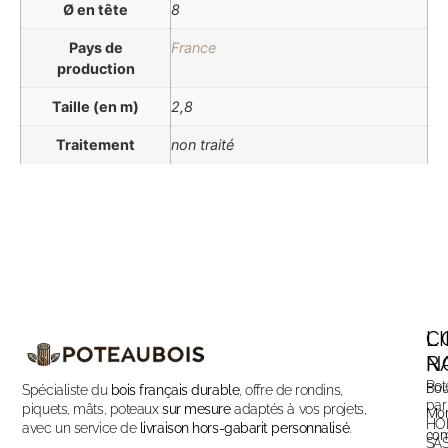
Ø en tête
8
Pays de
France
production
Taille (en m)
2,8
Traitement
non traité
C
L
N
R
Pot
Bou
Spécialiste du
bois français durable
, offre de rondins,
par
piquets, mâts, poteaux
sur mesure
adaptés à vos projets,
Mo
HO
avec un service de
livraison hors-gabarit personnalisé
.
com
SA