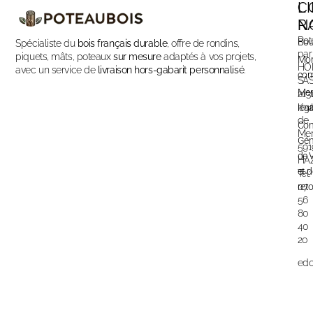
C
L
N
R
Pot
Bou
Spécialiste du
bois français durable
, offre de rondins,
par
piquets, mâts, poteaux
sur mesure
adaptés à vos projets,
Mo
HO
avec un service de
livraison hors-gabarit personnalisé
.
com
SA
Men
213
rou
lég
de
Con
Mer
Gén
591
de 
HA
et d
Tel:
07
ret
56
80
40
20
edo